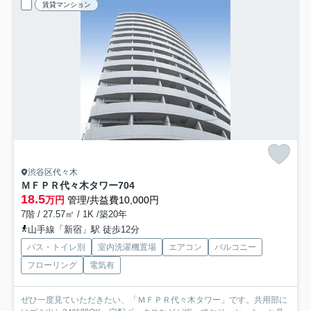
賃貸マンション
渋谷区代々木
ＭＦＰＲ代々木タワー
704
18.5
万円
管理/共益費10,000円
7階 / 27.57㎡ / 1K /築20年
山手線「新宿」駅 徒歩12分
バス・トイレ別
室内洗濯機置場
エアコン
バルコニー
フローリング
電気有
ぜひ一度見ていただきたい、「ＭＦＰＲ代々木タワー」です。共用部に