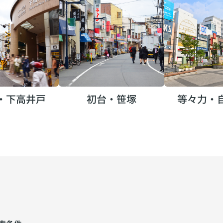
・下高井戸
初台・笹塚
等々力・