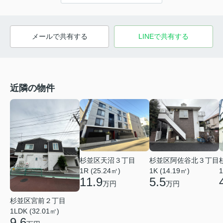
メールで共有する
LINEで共有する
近隣の物件
杉並区天沼３丁目
杉並区阿佐谷北３丁目
1R (25.24㎡)
1K (14.19㎡)
1
11.9
5.5
万円
万円
杉並区宮前２丁目
1LDK (32.01㎡)
9.6