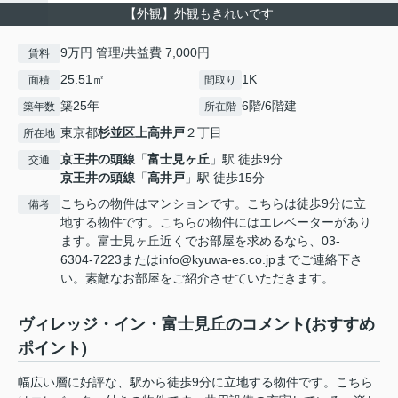
【外観】外観もきれいです
9万円 管理/共益費 7,000円
賃料
25.51㎡
1K
面積
間取り
築25年
6階/6階建
築年数
所在階
東京都
杉並区
上高井戸
２丁目
所在地
京王井の頭線
「
富士見ヶ丘
」駅 徒歩9分
交通
京王井の頭線
「
高井戸
」駅 徒歩15分
こちらの物件はマンションです。こちらは徒歩9分に立
備考
地する物件です。こちらの物件にはエレベーターがあり
ます。富士見ヶ丘近くでお部屋を求めるなら、03-
6304-7223またはinfo@kyuwa-es.co.jpまでご連絡下さ
い。素敵なお部屋をご紹介させていただきます。
ヴィレッジ・イン・富士見丘のコメント(おすすめ
ポイント)
幅広い層に好評な、駅から徒歩9分に立地する物件です。こちら