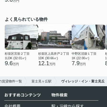
万円
よく見られている物件
杉並区宮前２丁目
杉並区上高井戸２丁目
中野区沼袋１丁目
1LDK (32.01㎡)
1DK (30.66㎡)
1K (22.00㎡)
1
9.6
12.1
7.9
万円
万円
万円
の賃貸物件一覧
富士見ヶ丘駅
ヴィレッジ・イン・富士見丘
おすすめコンテンツ
物件検索
会社概要
駅・沿線から探す