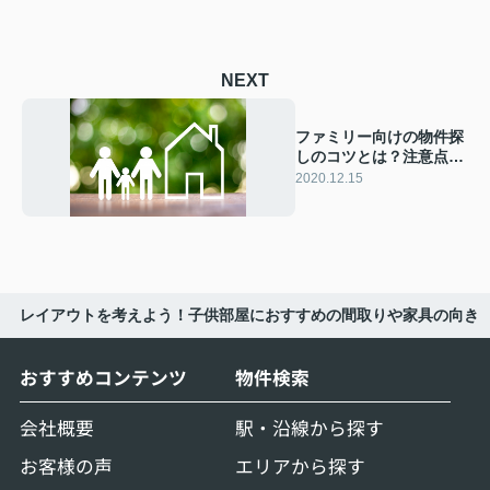
NEXT
ファミリー向けの物件探
しのコツとは？注意点に
ついてもご紹介
2020.12.15
レイアウトを考えよう！子供部屋におすすめの間取りや家具の向き
おすすめコンテンツ
物件検索
会社概要
駅・沿線から探す
お客様の声
エリアから探す