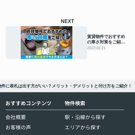
NEXT
賃貸物件でおすすめ
の寒さ対策をご紹
介！簡単に原状回復
2023.02.21
できる方法とは？
物件に表札は出す方がいい？メリット・デメリットと付け方をご紹介！
おすすめコンテンツ
物件検索
会社概要
駅・沿線から探す
お客様の声
エリアから探す