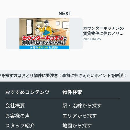
NEXT
カウンターキッチンの
賃貸物件に住むメリッ
トとは？内見のポイン
2023.04.25
トも解説！
件を探す方はおとり物件に要注意！事前に押さえたいポイントを解説！
おすすめコンテンツ
物件検索
会社概要
駅・沿線から探す
お客様の声
エリアから探す
スタッフ紹介
地図から探す