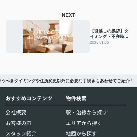
NEXT
【引越しの挨拶】タ
イミング・不在時の
対処法・手土産の選
2025.01.06
び方を徹底解説！
行うべきタイミングや住所変更以外に必要な手続きもあわせてご紹介！
おすすめコンテンツ
物件検索
会社概要
駅・沿線から探す
お客様の声
エリアから探す
スタッフ紹介
地図から探す