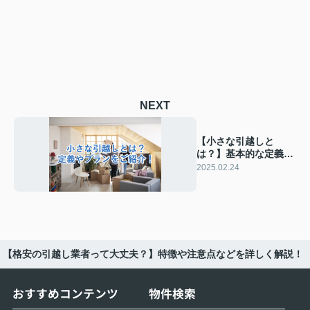
NEXT
【小さな引越しと
は？】基本的な定義か
ら具体的なプラン内容
2025.02.24
までを整理してご紹
介！
【格安の引越し業者って大丈夫？】特徴や注意点などを詳しく解説！
おすすめコンテンツ
物件検索