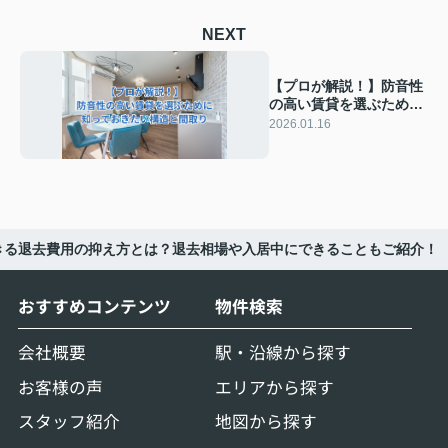
NEXT
【プロが解説！】防音性
の高い賃貸を選ぶために
知っておきたい構造と間
2026.01.16
取り
きる退去費用の抑え方とは？退去相場や入居中にできることもご紹介！
おすすめコンテンツ
物件検索
会社概要
駅・沿線から探す
お客様の声
エリアから探す
スタッフ紹介
地図から探す