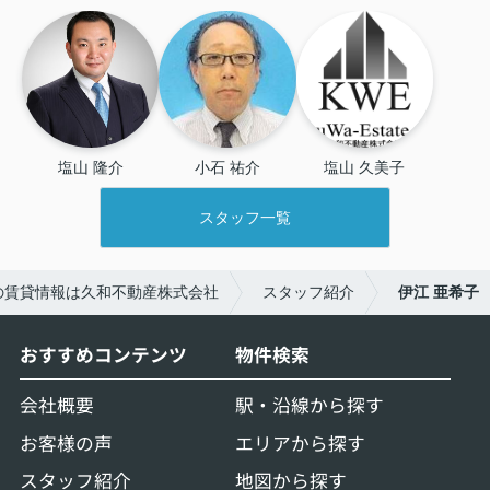
塩山 隆介
小石 祐介
塩山 久美子
スタッフ一覧
の賃貸情報は久和不動産株式会社
スタッフ紹介
伊江 亜希子
おすすめコンテンツ
物件検索
会社概要
駅・沿線から探す
お客様の声
エリアから探す
スタッフ紹介
地図から探す