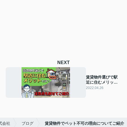
NEXT
賃貸物件選びで駅
近に住むメリット
とは？注意点も併
2022.04.26
せてご紹介
式会社
ブログ
賃貸物件でペット不可の理由についてご紹介