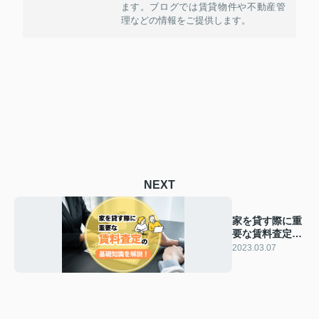
ます。ブログでは賃貸物件や不動産管
理などの情報をご提供します。
NEXT
家を貸す際に重
要な賃料査定の
基礎知識を解
2023.03.07
説！