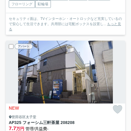
フローリング
駐輪場
セキュリティ面は、TVインターホン・オートロックなど充実しているの
で安心して生活できます。共用部には宅配ボックスを設置し...
もっと見
る
アパート
NEW
世田谷区太子堂
AP325 フォーシム三軒茶屋 208
208
7.7
万円
管理/共益費-