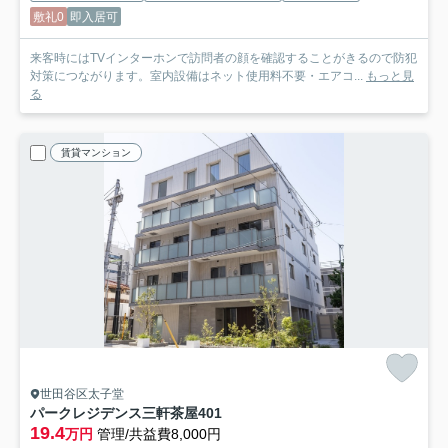
敷礼0
即入居可
来客時にはTVインターホンで訪問者の顔を確認することがきるので防犯
対策につながります。室内設備はネット使用料不要・エアコ...
もっと見
る
賃貸マンション
世田谷区太子堂
パークレジデンス三軒茶屋
401
19.4
万円
管理/共益費8,000円