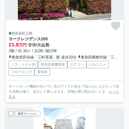
世田谷区上馬
ヨークレジデンス
205
21.8
万円
管理/共益費-
2階 / 41.32㎡ / 1LDK /築23年
東急世田谷線「三軒茶屋」駅 徒歩10分
東急田園都市線「三軒茶屋」駅 徒歩10分
バス・トイレ別
室内洗濯機置場
エアコン
バルコニー
フローリング
電気有
オートロック機能が付いているのでドアの前まで知らない人が入って来
る危険が減り、安心して暮らせます。荷物が受け取れないとき...
もっと
見る
賃貸マンション