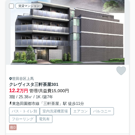
賃貸マンション
世田谷区上馬
クレヴィスタ三軒茶屋
301
12.2
万円
管理/共益費15,000円
3階 / 25.38㎡ / 1K /築7年
東急田園都市線「三軒茶屋」駅 徒歩11分
バス・トイレ別
室内洗濯機置場
エアコン
バルコニー
フローリング
電気有
敷0