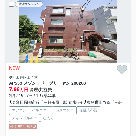
賃貸マンション
NEW
世田谷区太子堂
AP559 メゾン・ド・ブリーヤン 206
206
7.98
万円
管理/共益費-
2階 / 15.27㎡ / 1R /築44年
東急田園都市線「三軒茶屋」駅 徒歩6分
東急世田谷線「三軒茶屋」駅 徒歩2分
エアコン
バルコニー
ガスコンロ
保証人不要
ディンプルキー
法人可
仲手無料
敷礼0