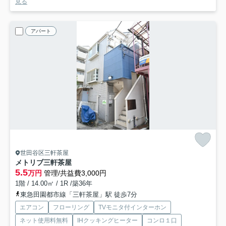
見る
アパート
世田谷区三軒茶屋
メトリブ三軒茶屋
5.5
万円
管理/共益費3,000円
1階 / 14.00㎡ / 1R /築36年
東急田園都市線「三軒茶屋」駅 徒歩7分
エアコン
フローリング
TVモニタ付インターホン
ネット使用料無料
IHクッキングヒーター
コンロ１口