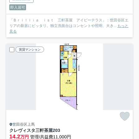
即入居可
「Ｂｒｉｌｌｉａ ｉｓｔ 三軒茶屋 アイビーテラス」：世田谷区エ
リアの新居にピッタリ。独立洗面台はコンセントや照明、大き...
もっと
見る
賃貸マンション
世田谷区上馬
クレヴィスタ三軒茶屋
203
14.2
万円
管理/共益費11,000円