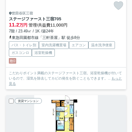
世田谷区三宿
ステージファースト三宿
705
11.2
万円
管理/共益費11,000円
7階 / 23.49㎡ / 1K /築24年
東急田園都市線「三軒茶屋」駅 徒歩8分
バス・トイレ別
室内洗濯機置場
エアコン
温水洗浄便座
ガスコンロ
浴室乾燥機
敷0
こだわりポイント満載のステージファースト三宿。浴室乾燥機が付いて
いるので、湿気を除去してカビの発生を防ぐこともできます。...
もっと
見る
賃貸マンション