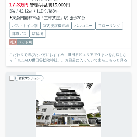
17.3
万円
管理/共益費15,000円
3階 / 42.12㎡ / 1LDK /築8年
東急田園都市線「三軒茶屋」駅 徒歩20分
バス・トイレ別
室内洗濯機置場
バルコニー
フローリング
都市ガス
駐輪場
礼0
ペット可
こだわりで選びたい方におすすめ。世田谷区エリアで住まいをお探しな
ら「REGALO世田谷松陰神社」。お風呂に入っていて出ら...
もっと見る
賃貸マンション