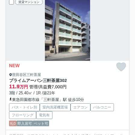
賃貸マンション
NEW
世田谷区三軒茶屋
プライムアーバン三軒茶屋
302
11.9
万円
管理/共益費7,000円
3階 / 25.40㎡ / 1R /築21年
東急田園都市線「三軒茶屋」駅 徒歩10分
バス・トイレ別
室内洗濯機置場
エアコン
バルコニー
フローリング
電気有
礼0
即入居可
ペット可