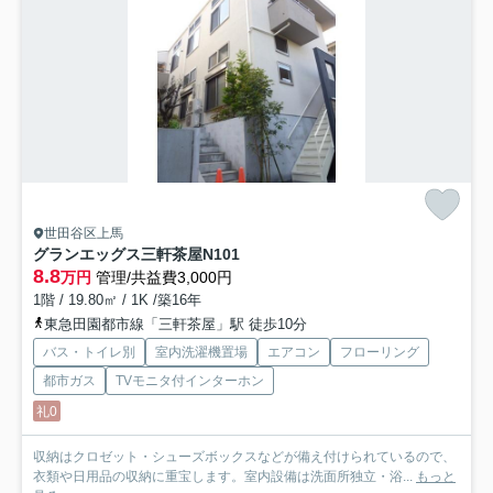
世田谷区上馬
グランエッグス三軒茶屋N
101
8.8
万円
管理/共益費3,000円
1階 / 19.80㎡ / 1K /築16年
東急田園都市線「三軒茶屋」駅 徒歩10分
バス・トイレ別
室内洗濯機置場
エアコン
フローリング
都市ガス
TVモニタ付インターホン
礼0
収納はクロゼット・シューズボックスなどが備え付けられているので、
衣類や日用品の収納に重宝します。室内設備は洗面所独立・浴...
もっと