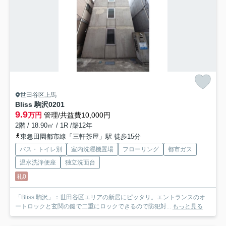
世田谷区上馬
Bliss 駒沢
0201
9.9
万円
管理/共益費10,000円
2階 / 18.90㎡ / 1R /築12年
東急田園都市線「三軒茶屋」駅 徒歩15分
バス・トイレ別
室内洗濯機置場
フローリング
都市ガス
温水洗浄便座
独立洗面台
礼0
「Bliss 駒沢」：世田谷区エリアの新居にピッタリ。エントランスのオ
ートロックと玄関の鍵で二重にロックできるので防犯対...
もっと見る