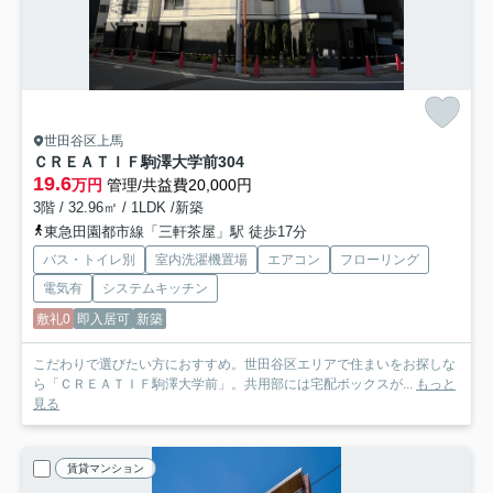
世田谷区上馬
ＣＲＥＡＴＩＦ駒澤大学前
304
19.6
万円
管理/共益費20,000円
3階 / 32.96㎡ / 1LDK /新築
東急田園都市線「三軒茶屋」駅 徒歩17分
バス・トイレ別
室内洗濯機置場
エアコン
フローリング
電気有
システムキッチン
敷礼0
即入居可
新築
こだわりで選びたい方におすすめ。世田谷区エリアで住まいをお探しな
ら「ＣＲＥＡＴＩＦ駒澤大学前」。共用部には宅配ボックスが...
もっと
見る
賃貸マンション