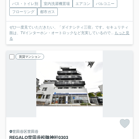
バス・トイレ別
室内洗濯機置場
エアコン
バルコニー
フローリング
都市ガス
ぜひ一度見ていただきたい、「ダイナシティ三宿」です。セキュリティ
面は、TVインターホン・オートロックなど充実しているので...
もっと見
る
賃貸マンション
世田谷区世田谷
REGALO世田谷松陰神社
0303