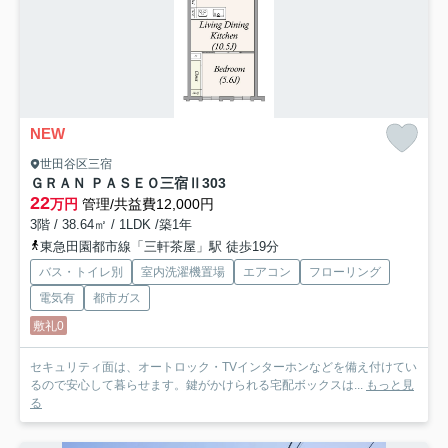
NEW
世田谷区三宿
ＧＲＡＮ ＰＡＳＥＯ三宿Ⅱ
303
22
万円
管理/共益費12,000円
3階 / 38.64㎡ / 1LDK /築1年
東急田園都市線「三軒茶屋」駅 徒歩19分
バス・トイレ別
室内洗濯機置場
エアコン
フローリング
電気有
都市ガス
敷礼0
セキュリティ面は、オートロック・TVインターホンなどを備え付けてい
るので安心して暮らせます。鍵がかけられる宅配ボックスは...
もっと見
る