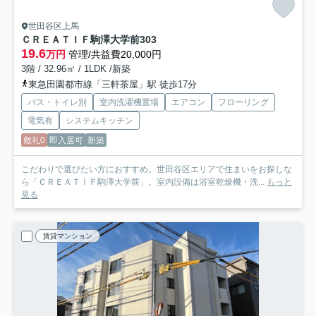
世田谷区上馬
ＣＲＥＡＴＩＦ駒澤大学前
303
19.6
万円
管理/共益費20,000円
3階 / 32.96㎡ / 1LDK /新築
東急田園都市線「三軒茶屋」駅 徒歩17分
バス・トイレ別
室内洗濯機置場
エアコン
フローリング
電気有
システムキッチン
敷礼0
即入居可
新築
こだわりで選びたい方におすすめ。世田谷区エリアで住まいをお探しな
ら「ＣＲＥＡＴＩＦ駒澤大学前」。室内設備は浴室乾燥機・洗...
もっと
見る
賃貸マンション