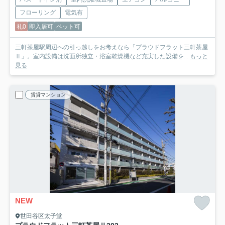
フローリング
電気有
礼0
即入居可
ペット可
三軒茶屋駅周辺への引っ越しをお考えなら「プラウドフラット三軒茶屋
Ⅱ」。室内設備は洗面所独立・浴室乾燥機など充実した設備を...
もっと
見る
賃貸マンション
NEW
世田谷区太子堂