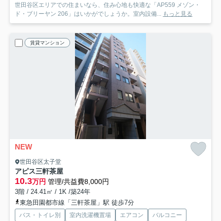
世田谷区エリアでの住まいなら、住み心地も快適な「AP559 メゾン・
ド・ブリーヤン 206」はいかがでしょうか。室内設備...
もっと見る
賃貸マンション
NEW
世田谷区太子堂
アピス三軒茶屋
10.3
万円
管理/共益費8,000円
3階 / 24.41㎡ / 1K /築24年
東急田園都市線「三軒茶屋」駅 徒歩7分
バス・トイレ別
室内洗濯機置場
エアコン
バルコニー