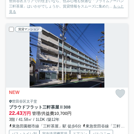
世田谷区エリアでの住まいなら、住み心地も快適な「プライムアーバン
三軒茶屋」はいかがでしょうか。賃貸情報をスムーズに集めた...
もっと
見る
賃貸マンション
NEW
世田谷区太子堂
プラウドフラット三軒茶屋Ⅱ
308
22.43
万円
管理/共益費10,700円
3階 / 41.58㎡ / 1LDK /築12年
東急田園都市線「三軒茶屋」駅 徒歩6分
東急世田谷線「三軒茶屋」駅 徒歩10分
バス・トイレ別
室内洗濯機置場
エアコン
バルコニー