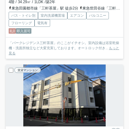
4階 / 34.29㎡ / 1LDK /築2年
東急田園都市線「三軒茶屋」駅 徒歩2分
東急世田谷線「三軒茶屋」駅 徒歩4分
バス・トイレ別
室内洗濯機置場
エアコン
バルコニー
フローリング
電気有
礼0
即入居可
「パークレジデンス三軒茶屋」のここがイチオシ。室内設備は浴室乾燥
機・洗面所独立など大変充実しております。オートロック付き...
もっと
見る
賃貸マンション