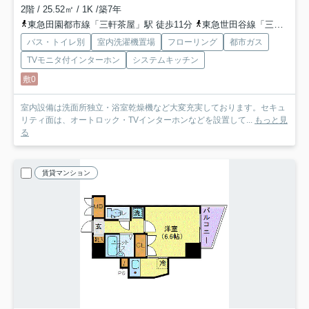
2階 / 25.52㎡ / 1K /築7年
東急田園都市線「三軒茶屋」駅 徒歩11分
東急世田谷線「三軒茶屋」駅 徒歩13分
バス・トイレ別
室内洗濯機置場
フローリング
都市ガス
TVモニタ付インターホン
システムキッチン
敷0
室内設備は洗面所独立・浴室乾燥機など大変充実しております。セキュ
リティ面は、オートロック・TVインターホンなどを設置して...
もっと見
る
賃貸マンション