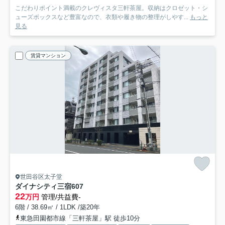
こだわりポイント満載のクレヴィスタ三軒茶屋。収納はクロゼット・シ
ューズボックスなど豊富なので、衣類や履き物の整理がしやす...
もっと
見る
賃貸マンション
世田谷区太子堂
ダイナシティ三宿
607
22
万円
管理/共益費-
6階 / 38.69㎡ / 1LDK /築20年
東急田園都市線「三軒茶屋」駅 徒歩10分