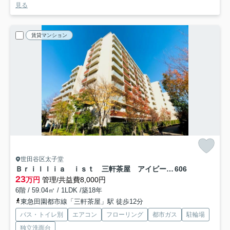
見る
賃貸マンション
世田谷区太子堂
Ｂｒｉｌｌｉａ ｉｓｔ 三軒茶屋 アイビーテラス
606
23
万円
管理/共益費8,000円
6階 / 59.04㎡ / 1LDK /築18年
東急田園都市線「三軒茶屋」駅 徒歩12分
バス・トイレ別
エアコン
フローリング
都市ガス
駐輪場
独立洗面台