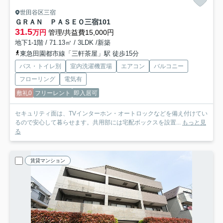
世田谷区三宿
ＧＲＡＮ ＰＡＳＥＯ三宿
101
31.5
万円
管理/共益費15,000円
地下1-1階 / 71.13㎡ / 3LDK /新築
東急田園都市線「三軒茶屋」駅 徒歩15分
バス・トイレ別
室内洗濯機置場
エアコン
バルコニー
フローリング
電気有
敷礼0
フリーレント
即入居可
セキュリティ面は、TVインターホン・オートロックなどを備え付けてい
るので安心して暮らせます。共用部には宅配ボックスを設置...
もっと見
る
賃貸マンション