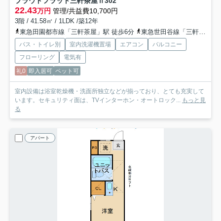
プラウドフラット三軒茶屋Ⅱ
302
22.43
万円
管理/共益費10,700円
3階 / 41.58㎡ / 1LDK /築12年
東急田園都市線「三軒茶屋」駅 徒歩6分
東急世田谷線「三軒茶屋」駅 徒歩10分
バス・トイレ別
室内洗濯機置場
エアコン
バルコニー
フローリング
電気有
礼0
即入居可
ペット可
室内設備は浴室乾燥機・洗面所独立などが揃っており、とても充実して
います。セキュリティ面は、TVインターホン・オートロック...
もっと見
る
アパート