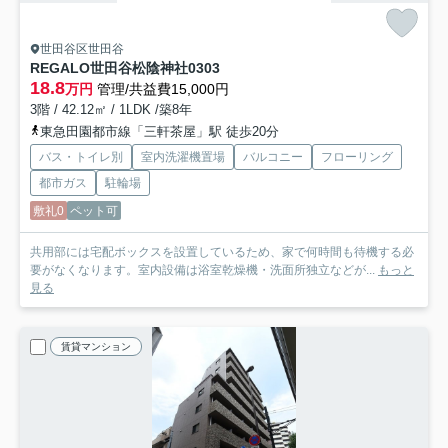
世田谷区世田谷
REGALO世田谷松陰神社
0303
18.8
万円
管理/共益費15,000円
3階 / 42.12㎡ / 1LDK /築8年
東急田園都市線「三軒茶屋」駅 徒歩20分
バス・トイレ別
室内洗濯機置場
バルコニー
フローリング
都市ガス
駐輪場
敷礼0
ペット可
共用部には宅配ボックスを設置しているため、家で何時間も待機する必
要がなくなります。室内設備は浴室乾燥機・洗面所独立などが...
もっと
見る
賃貸マンション