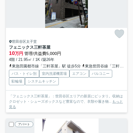
世田谷区太子堂
フェニックス三軒茶屋
10
万円
管理/共益費5,000円
4階 / 21.95㎡ / 1K /築26年
東急田園都市線「三軒茶屋」駅 徒歩5分
東急世田谷線「三軒茶屋」駅 徒歩8分
バス・トイレ別
室内洗濯機置場
エアコン
バルコニー
駐輪場
システムキッチン
「フェニックス三軒茶屋」：世田谷区エリアの新居にピッタリ。収納は
クロゼット・シューズボックスなど豊富なので、衣類や履き物...
もっと
見る
アパート