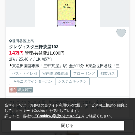
世田谷区上馬
クレヴィスタ三軒茶屋
103
14
万円
管理/共益費11,000円
1階 / 25.48㎡ / 1K /築7年
東急田園都市線「三軒茶屋」駅 徒歩11分
東急世田谷線「三軒茶屋」駅 徒歩13分
バス・トイレ別
室内洗濯機置場
フローリング
都市ガス
TVモニタ付インターホン
システムキッチン
敷0
即入居可
クレヴィスタ三軒茶屋：駒沢大学駅にも近くて便利。宅配ボックスは時
当サイトでは、お客様の当サイト利用状況把握、サービス向上検討を目的と
間を問わず荷物を受け取ることができるので、自宅に不在でも...
もっと
して、クッキー（Cookie）を使用しています。
見る
詳しくは、当社の
「Cookieの取扱いについて」
をご確認ください。
閉じる
検索条件を変更
まとめてお問い合わせ
賃貸マンション