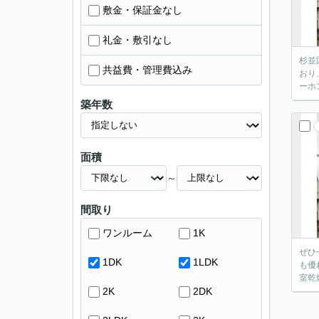
敷金・保証金なし
礼金・敷引なし
杉並
共益費・管理費込み
おり
ーホ
築年数
面積
～
間取り
ワンルーム
1K
ぜひ
1DK
1LDK
も優
室乾
2K
2DK