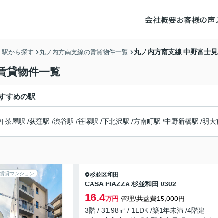
会社概要
お客様の声
丸ノ内方南支線 中野富士
・駅から探す
丸ノ内方南支線の賃貸物件一覧
賃貸物件一覧
すすめの駅
軒茶屋駅
/
荻窪駅
/
渋谷駅
/
笹塚駅
/
下北沢駅
/
方南町駅
/
中野新橋駅
/
明大
賃貸マンション
杉並区
和田
CASA PIAZZA 杉並和田 0302
16.4
万円
管理/共益費15,000円
3階 / 31.98㎡ / 1LDK /築1年未満 /4階建