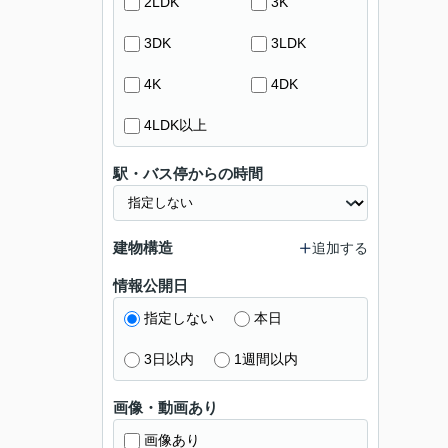
2LDK
3K
3DK
3LDK
4K
4DK
4LDK以上
駅・バス停からの時間
建物構造
追加する
情報公開日
指定しない
本日
3日以内
1週間以内
画像・動画あり
画像あり