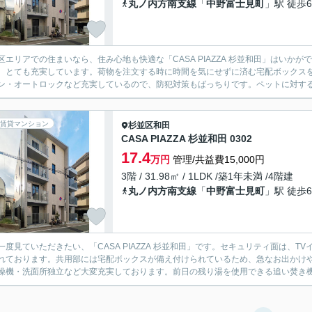
丸ノ内方南支線
「
中野富士見町
」駅 徒歩
区エリアでの住まいなら、住み心地も快適な「CASA PIAZZA 杉並和田」はい
、とても充実しています。荷物を注文する時に時間を気にせずに済む宅配ボックスを
ン・オートロックなど充実しているので、防犯対策もばっちりです。ペットに対する愛
賃貸マンション
杉並区
和田
CASA PIAZZA 杉並和田 0302
17.4
万円
管理/共益費15,000円
3階 / 31.98㎡ / 1LDK /築1年未満 /4階建
丸ノ内方南支線
「
中野富士見町
」駅 徒歩
一度見ていただきたい、「CASA PIAZZA 杉並和田」です。セキュリティ面は、
れております。共用部には宅配ボックスが備え付けられているため、急なお出かけ
燥機・洗面所独立など大変充実しております。前日の残り湯を使用できる追い焚き機能