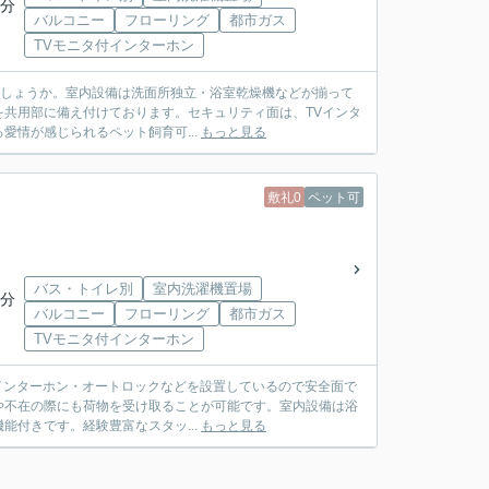
6分
バルコニー
フローリング
都市ガス
TVモニタ付インターホン
かがでしょうか。室内設備は洗面所独立・浴室乾燥機などが揃って
共用部に備え付けております。セキュリティ面は、TVインタ
情が感じられるペット飼育可...
もっと見る
敷礼0
ペット可
バス・トイレ別
室内洗濯機置場
6分
バルコニー
フローリング
都市ガス
TVモニタ付インターホン
TVインターホン・オートロックなどを設置しているので安全面で
や不在の際にも荷物を受け取ることが可能です。室内設備は浴
付きです。経験豊富なスタッ...
もっと見る