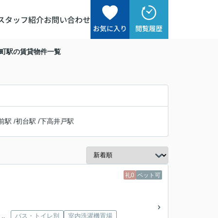
スタッフ紹介
お問い合わせ
お気に入り
閲覧履歴
見町駅の賃貸物件一覧
前駅
/
初台駅
/
下高井戸駅
礼0
ペット可
バス・トイレ別
室内洗濯機置場