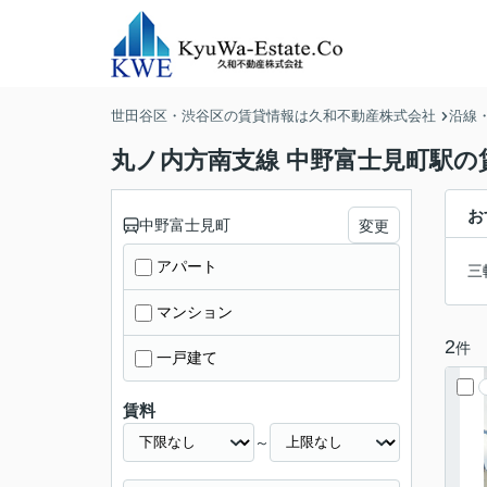
世田谷区・渋谷区の賃貸情報は久和不動産株式会社
沿線
丸ノ内方南支線 中野富士見町駅の
お
中野富士見町
変更
アパート
三
マンション
2
件
一戸建て
賃料
～