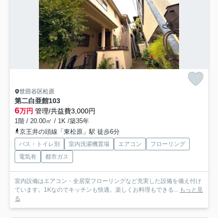
世田谷区松原
第二白亜館
103
6
万円
管理/共益費3,000円
1階 / 20.00㎡ / 1K /築35年
京王井の頭線「東松原」駅 徒歩6分
バス・トイレ別
室内洗濯機置場
エアコン
フローリング
電気有
都市ガス
室内設備はエアコン・全居室フローリングなど充実した設備を備え付け
ています。1Kなのでキッチンも快適。楽しくお料理もできる...
もっと見
る