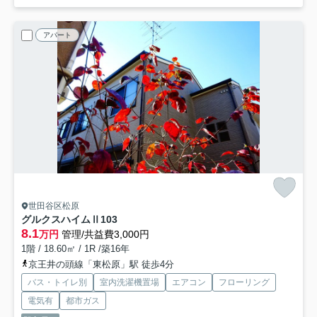
アパート
世田谷区松原
グルクスハイムⅡ
103
8.1
万円
管理/共益費3,000円
1階 / 18.60㎡ / 1R /築16年
京王井の頭線「東松原」駅 徒歩4分
バス・トイレ別
室内洗濯機置場
エアコン
フローリング
電気有
都市ガス