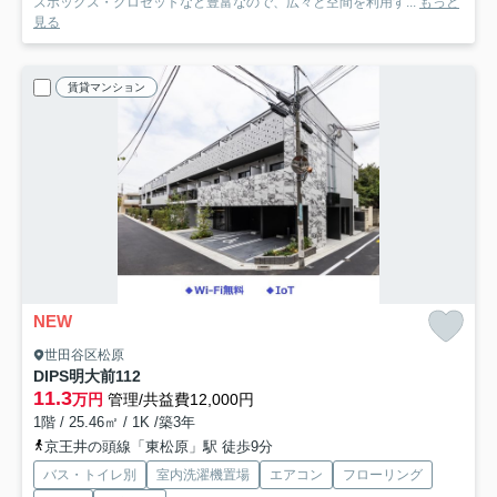
ズボックス・クロゼットなど豊富なので、広々と空間を利用す...
もっと
見る
賃貸マンション
NEW
世田谷区松原
DIPS明大前
112
11.3
万円
管理/共益費12,000円
1階 / 25.46㎡ / 1K /築3年
京王井の頭線「東松原」駅 徒歩9分
バス・トイレ別
室内洗濯機置場
エアコン
フローリング