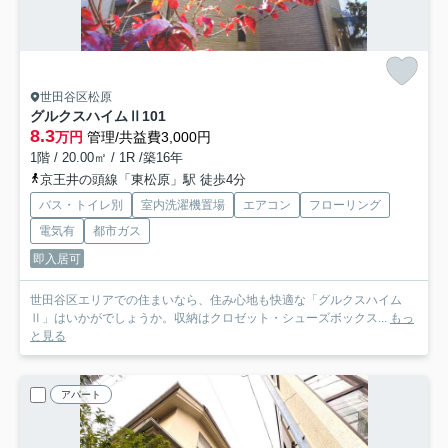
世田谷区松原
グルクスハイムⅡ
101
8.3
万円
管理/共益費3,000円
1階 / 20.00㎡ / 1R /築16年
京王井の頭線「東松原」駅 徒歩4分
バス・トイレ別
室内洗濯機置場
エアコン
フローリング
電気有
都市ガス
即入居可
世田谷区エリアでの住まいなら、住み心地も快適な「グルクスハイム
Ⅱ」はいかがでしょうか。収納はクロゼット・シューズボックス...
もっ
と見る
アパート