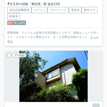
京王井の頭線「東松原」駅 徒歩13分
室内洗濯機置場
エアコン
フローリング
電気有
都市ガス
駐輪場
礼0
即入居可
新着情報：ウインヒル松原の空室情報ならコチラ。収納はシューズボッ
クス・クロゼットなど豊富なので、広々と空間を利用すること...
もっと
見る
アパート