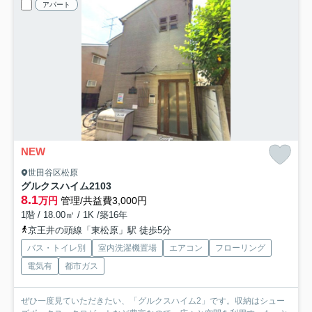
アパート
NEW
世田谷区松原
グルクスハイム2
103
8.1
万円
管理/共益費3,000円
1階 / 18.00㎡ / 1K /築16年
京王井の頭線「東松原」駅 徒歩5分
バス・トイレ別
室内洗濯機置場
エアコン
フローリング
電気有
都市ガス
ぜひ一度見ていただきたい、「グルクスハイム2」です。収納はシュー