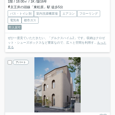
1階 / 18.00㎡ / 1K /築16年
京王井の頭線「東松原」駅 徒歩5分
バス・トイレ別
室内洗濯機置場
エアコン
フローリング
電気有
都市ガス
即入居可
ぜひ一度見ていただきたい、「グルクスハイム2」です。収納はクロゼ
ット・シューズボックスなど豊富なので、広々と空間を利用す...
もっと
見る
アパート