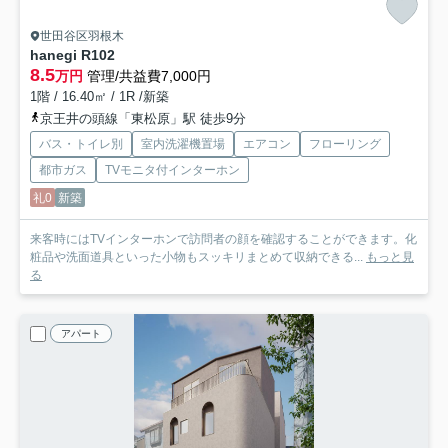
世田谷区羽根木
hanegi R
102
8.5
万円
管理/共益費7,000円
1階 / 16.40㎡ / 1R /新築
京王井の頭線「東松原」駅 徒歩9分
バス・トイレ別
室内洗濯機置場
エアコン
フローリング
都市ガス
TVモニタ付インターホン
礼0
新築
来客時にはTVインターホンで訪問者の顔を確認することができます。化
粧品や洗面道具といった小物もスッキリまとめて収納できる...
もっと見
る
アパート