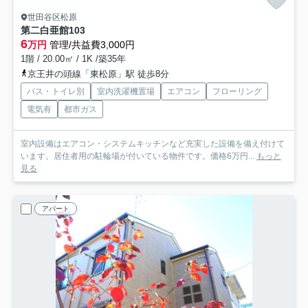
世田谷区松原
第二白亜館
103
6
万円
管理/共益費3,000円
1階 / 20.00㎡ / 1K /築35年
京王井の頭線「東松原」駅 徒歩8分
バス・トイレ別
室内洗濯機置場
エアコン
フローリング
電気有
都市ガス
室内設備はエアコン・システムキッチンなど充実した設備を備え付けて
います。居住者用の駐輪場が付いている物件です。価格6万円...
もっと
見る
アパート