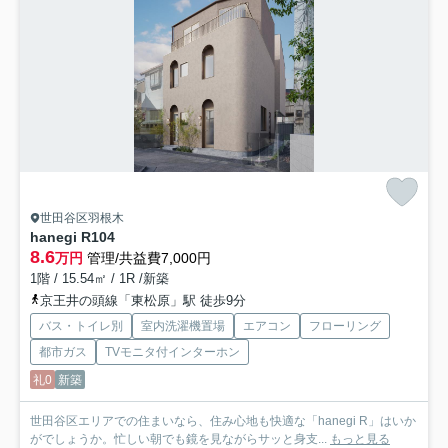
世田谷区羽根木
hanegi R
104
8.6
万円
管理/共益費7,000円
1階 / 15.54㎡ / 1R /新築
京王井の頭線「東松原」駅 徒歩9分
バス・トイレ別
室内洗濯機置場
エアコン
フローリング
都市ガス
TVモニタ付インターホン
礼0
新築
世田谷区エリアでの住まいなら、住み心地も快適な「hanegi R」はいか
がでしょうか。忙しい朝でも鏡を見ながらサッと身支...
もっと見る