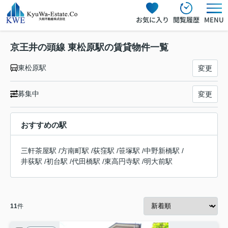
お気に入り
閲覧履歴
MENU
京王井の頭線 東松原駅の賃貸物件一覧
東松原駅
変更
募集中
変更
おすすめの駅
三軒茶屋駅
/
方南町駅
/
荻窪駅
/
笹塚駅
/
中野新橋駅
/
井荻駅
/
初台駅
/
代田橋駅
/
東高円寺駅
/
明大前駅
11
件