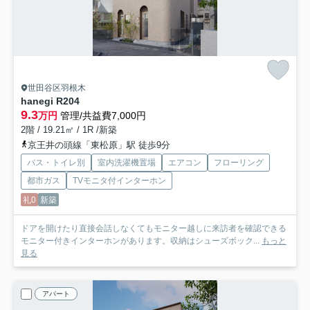
世田谷区羽根木
hanegi R
204
9.3
万円
管理/共益費7,000円
2階 / 19.21㎡ / 1R /新築
京王井の頭線「東松原」駅 徒歩9分
バス・トイレ別
室内洗濯機置場
エアコン
フローリング
都市ガス
TVモニタ付インターホン
礼0
新築
ドアを開けたり直接会話しなくてもモニター越しに来訪者を確認できる
モニター付きインターホンがあります。収納はシューズボック...
もっと
見る
アパート